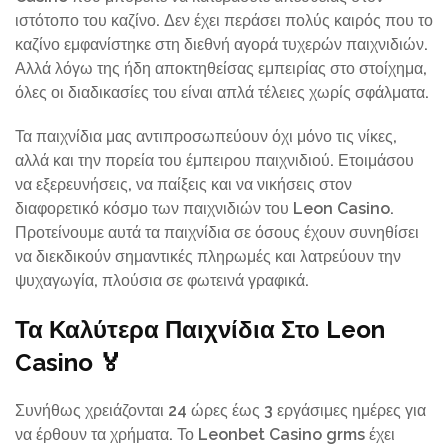
ιστότοπο του καζίνο. Δεν έχει περάσει πολύς καιρός που το
καζίνο εμφανίστηκε στη διεθνή αγορά τυχερών παιχνιδιών.
Αλλά λόγω της ήδη αποκτηθείσας εμπειρίας στο στοίχημα,
όλες οι διαδικασίες του είναι απλά τέλειες χωρίς σφάλματα.
Τα παιχνίδια μας αντιπροσωπεύουν όχι μόνο τις νίκες,
αλλά και την πορεία του έμπειρου παιχνιδιού. Ετοιμάσου
να εξερευνήσεις, να παίξεις και να νικήσεις στον
διαφορετικό κόσμο των παιχνιδιών του Leon Casino.
Προτείνουμε αυτά τα παιχνίδια σε όσους έχουν συνηθίσει
να διεκδικούν σημαντικές πληρωμές και λατρεύουν την
ψυχαγωγία, πλούσια σε φωτεινά γραφικά.
Τα Καλύτερα Παιχνίδια Στο Leon
Casino 🏅
Συνήθως χρειάζονται 24 ώρες έως 3 εργάσιμες ημέρες για
να έρθουν τα χρήματα. Το Leonbet Casino grms έχει