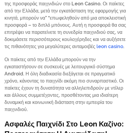
της προσφοράς παιχνιδιών στο Leon Casino. Οι παίκτες
από την Ελλάδα, μετά την εγκατάσταση της εφαρμογής για
κινητά, μπορούν να” “επωφεληθούν από μια αποκλειστική
προσφορά – το διπλό μπόνους. Αυτή η προσφορά θα σας
επιτρέψει να παρατείνετε τη συνεδρία παιχνιδιού σας, να
δοκιμάσετε περισσότερους κουλοχέρηδες και να αυξήσετε
τις πιθανότητες για μεγαλύτερες ανταμοιβές
leon casino
.
Οι παίκτες από την Ελλάδα μπορούν να την
εγκαταστήσουν σε συσκευές με λειτουργικό σύστημα
Android. Η όλη διαδικασία διεξάγεται σε πραγματικό
χρόνο, κάνοντας το παιχνίδι ακόμη πιο συναρπαστικό. Οι
παίκτες έχουν τη δυνατότητα να αλληλεπιδρούν με ντίλερ
και άλλους συμμετέχοντες, προσθέτοντας μια ιδιαίτερη
δυναμική και κοινωνική διάσταση στην εμπειρία του
παιχνιδιού.
Ασφαλές Παιχνίδι Στο Leon Καζίνο: