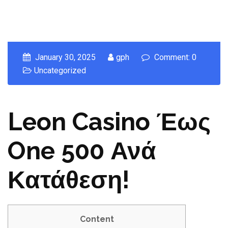
January 30, 2025
gph
Comment: 0
Uncategorized
Leon Casino Έως
One 500 Ανά
Κατάθεση!
Content