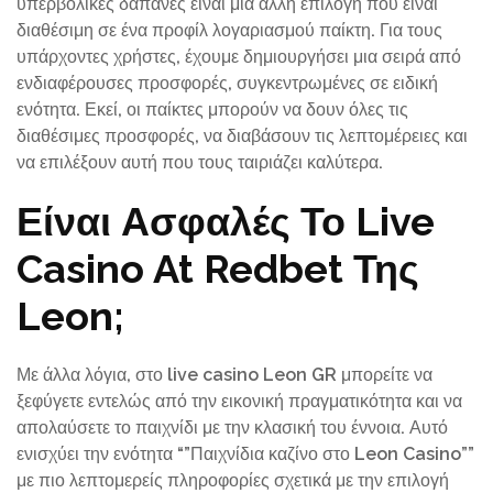
υπερβολικές δαπάνες είναι μια άλλη επιλογή που είναι
διαθέσιμη σε ένα προφίλ λογαριασμού παίκτη. Για τους
υπάρχοντες χρήστες, έχουμε δημιουργήσει μια σειρά από
ενδιαφέρουσες προσφορές, συγκεντρωμένες σε ειδική
ενότητα. Εκεί, οι παίκτες μπορούν να δουν όλες τις
διαθέσιμες προσφορές, να διαβάσουν τις λεπτομέρειες και
να επιλέξουν αυτή που τους ταιριάζει καλύτερα.
Είναι Ασφαλές Το Live
Casino At Redbet Της
Leon;
Με άλλα λόγια, στο live casino Leon GR μπορείτε να
ξεφύγετε εντελώς από την εικονική πραγματικότητα και να
απολαύσετε το παιχνίδι με την κλασική του έννοια. Αυτό
ενισχύει την ενότητα “”Παιχνίδια καζίνο στο Leon Casino””
με πιο λεπτομερείς πληροφορίες σχετικά με την επιλογή