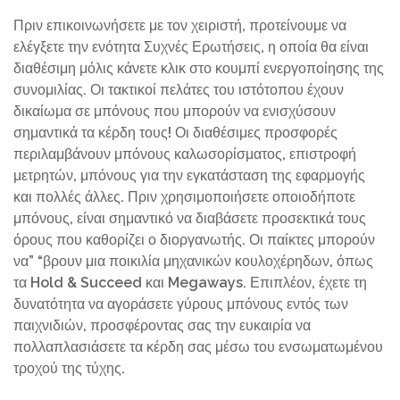
Πριν επικοινωνήσετε με τον χειριστή, προτείνουμε να
ελέγξετε την ενότητα Συχνές Ερωτήσεις, η οποία θα είναι
διαθέσιμη μόλις κάνετε κλικ στο κουμπί ενεργοποίησης της
συνομιλίας. Οι τακτικοί πελάτες του ιστότοπου έχουν
δικαίωμα σε μπόνους που μπορούν να ενισχύσουν
σημαντικά τα κέρδη τους! Οι διαθέσιμες προσφορές
περιλαμβάνουν μπόνους καλωσορίσματος, επιστροφή
μετρητών, μπόνους για την εγκατάσταση της εφαρμογής
και πολλές άλλες. Πριν χρησιμοποιήσετε οποιοδήποτε
μπόνους, είναι σημαντικό να διαβάσετε προσεκτικά τους
όρους που καθορίζει ο διοργανωτής. Οι παίκτες μπορούν
να” “βρουν μια ποικιλία μηχανικών κουλοχέρηδων, όπως
τα Hold & Succeed και Megaways. Επιπλέον, έχετε τη
δυνατότητα να αγοράσετε γύρους μπόνους εντός των
παιχνιδιών, προσφέροντας σας την ευκαιρία να
πολλαπλασιάσετε τα κέρδη σας μέσω του ενσωματωμένου
τροχού της τύχης.