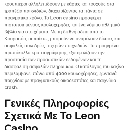
κρουπιέροι αλληλεπιδρούν με κάρτες και τροχούς στα
τραπέζια παιχνιδιών, διαχειρίζοντας τα πάντα σε
πραγματικό χρόνο. Το Leon casino προσφέρει
πιστοποιημένους κουλοχέρηδες και ένα νόμιμο αθλητικό
βιβλίο για στοιχήματα. Με τη διεθνή άδεια από το
Κουρασάο, οι παίκτες μπορούν να αναμένουν δίκαιες και
ασφαλείς συνεδρίες τυχερών παιχνιδιών. Τα προηγμένα
πρωτόκολλα κρυπτογράφησης εξασφαλίζουν την
προστασία των προσωπικών δεδομένων και τη
διασφάλιση ασφαλών πληρωμών. Ο κατάλογος του καζίνο
περιλαμβάνει πάνω από 4000 κουλοχέρηδες, ζωντανά
παιχνίδια με πραγματικούς οικοδεσπότες και παιχνίδια
crash.
Γενικές Πληροφορίες
Σχετικά Με Το Leon
Casino