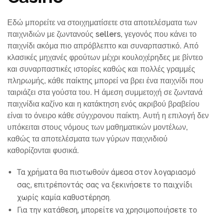
Εδώ μπορείτε να στοιχηματίσετε στα αποτελέσματα των
παιχνιδιών με ζωντανούς sellers, γεγονός που κάνει το
παιχνίδι ακόμα πιο απρόβλεπτο και συναρπαστικό. Από
κλασικές μηχανές φρούτων μέχρι κουλοχέρηδες με βίντεο
και συναρπαστικές ιστορίες καθώς και πολλές γραμμές
πληρωμής, κάθε παίκτης μπορεί να βρει ένα παιχνίδι που
ταιριάζει στα γούστα του. Η άμεση συμμετοχή σε ζωντανά
παιχνίδια καζίνο και η κατάκτηση ενός ακριβού βραβείου
είναι το όνειρο κάθε σύγχρονου παίκτη. Αυτή η επιλογή δεν
υπόκειται στους νόμους των μαθηματικών μοντέλων,
καθώς τα αποτελέσματα των γύρων παιχνιδιού
καθορίζονται φυσικά.
Τα χρήματα θα πιστωθούν άμεσα στον λογαριασμό
σας, επιτρέποντάς σας να ξεκινήσετε το παιχνίδι
χωρίς καμία καθυστέρηση.
Για την κατάθεση, μπορείτε να χρησιμοποιήσετε το