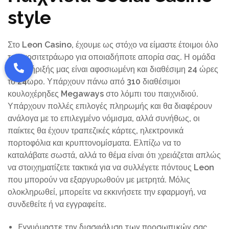
style
Στο Leon Casino, έχουμε ως στόχο να είμαστε έτοιμοι όλο
το εικοσιτετράωρο για οποιαδήποτε απορία σας. Η ομάδα
υποστήριξής μας είναι αφοσιωμένη και διαθέσιμη 24 ώρες
το 24ωρο. Υπάρχουν πάνω από 310 διαθέσιμοι
κουλοχέρηδες Megaways στο λόμπι του παιχνιδιού.
Υπάρχουν πολλές επιλογές πληρωμής και θα διαφέρουν
ανάλογα με το επιλεγμένο νόμισμα, αλλά συνήθως, οι
παίκτες θα έχουν τραπεζικές κάρτες, ηλεκτρονικά
πορτοφόλια και κρυπτονομίσματα. Ελπίζω να το
καταλάβατε σωστά, αλλά το θέμα είναι ότι χρειάζεται απλώς
να στοιχηματίζετε τακτικά για να συλλέγετε πόντους Leon
που μπορούν να εξαργυρωθούν με μετρητά. Μόλις
ολοκληρωθεί, μπορείτε να εκκινήσετε την εφαρμογή, να
συνδεθείτε ή να εγγραφείτε.
Εγγυόμαστε την διασφάλιση των προσωπικών σας