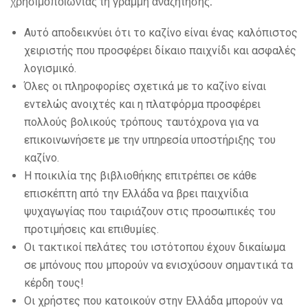
χρησιμοποιώντας τη γραμμή αναζήτησης.
Αυτό αποδεικνύει ότι το καζίνο είναι ένας καλόπιστος
χειριστής που προσφέρει δίκαιο παιχνίδι και ασφαλές
λογισμικό.
Όλες οι πληροφορίες σχετικά με το καζίνο είναι
εντελώς ανοιχτές και η πλατφόρμα προσφέρει
πολλούς βολικούς τρόπους ταυτόχρονα για να
επικοινωνήσετε με την υπηρεσία υποστήριξης του
καζίνο.
Η ποικιλία της βιβλιοθήκης επιτρέπει σε κάθε
επισκέπτη από την Ελλάδα να βρει παιχνίδια
ψυχαγωγίας που ταιριάζουν στις προσωπικές του
προτιμήσεις και επιθυμίες.
Οι τακτικοί πελάτες του ιστότοπου έχουν δικαίωμα
σε μπόνους που μπορούν να ενισχύσουν σημαντικά τα
κέρδη τους!
Οι χρήστες που κατοικούν στην Ελλάδα μπορούν να