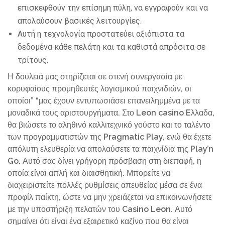
επισκεφθούν την επίσημη πύλη, να εγγραφούν και να
απολαύσουν βασικές λειτουργίες.
Αυτή η τεχνολογία προστατεύει αξιόπιστα τα
δεδομένα κάθε πελάτη και τα καθιστά απρόσιτα σε
τρίτους.
Η δουλειά μας στηρίζεται σε στενή συνεργασία με
κορυφαίους προμηθευτές λογισμικού παιχνιδιών, οι
οποίοι” “μας έχουν εντυπωσιάσει επανειλημμένα με τα
μοναδικά τους αριστουργήματα. Στο Leon casino Eλλαδα,
θα βιώσετε το αληθινό καλλιτεχνικό γούστο και το ταλέντο
των προγραμματιστών της Pragmatic Play, ενώ θα έχετε
απόλυτη ελευθερία να απολαύσετε τα παιχνίδια της Play’n
Go. Αυτό σας δίνει γρήγορη πρόσβαση στη διεπαφή, η
οποία είναι απλή και διαισθητική. Μπορείτε να
διαχειριστείτε πολλές ρυθμίσεις απευθείας μέσα σε ένα
προφίλ παίκτη, ώστε να μην χρειάζεται να επικοινωνήσετε
με την υποστήριξη πελατών του Casino Leon. Αυτό
σημαίνει ότι είναι ένα εξαιρετικό καζίνο που θα είναι