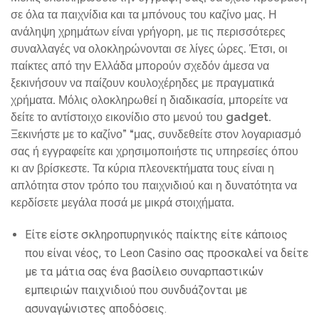
σε όλα τα παιχνίδια και τα μπόνους του καζίνο μας. Η
ανάληψη χρημάτων είναι γρήγορη, με τις περισσότερες
συναλλαγές να ολοκληρώνονται σε λίγες ώρες. Έτσι, οι
παίκτες από την Ελλάδα μπορούν σχεδόν άμεσα να
ξεκινήσουν να παίζουν κουλοχέρηδες με πραγματικά
χρήματα. Μόλις ολοκληρωθεί η διαδικασία, μπορείτε να
δείτε το αντίστοιχο εικονίδιο στο μενού του gadget.
Ξεκινήστε με το καζίνο” “μας, συνδεθείτε στον λογαριασμό
σας ή εγγραφείτε και χρησιμοποιήστε τις υπηρεσίες όπου
κι αν βρίσκεστε. Τα κύρια πλεονεκτήματα τους είναι η
απλότητα στον τρόπο του παιχνιδιού και η δυνατότητα να
κερδίσετε μεγάλα ποσά με μικρά στοιχήματα.
Είτε είστε σκληροπυρηνικός παίκτης είτε κάποιος
που είναι νέος, το Leon Casino σας προσκαλεί να δείτε
με τα μάτια σας ένα βασίλειο συναρπαστικών
εμπειριών παιχνιδιού που συνδυάζονται με
ασυναγώνιστες αποδόσεις.