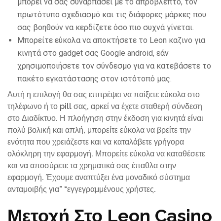
μπορεί να σας συναρπάσει με το απρόβλεπτο, τον
πρωτότυπο σχεδιασμό και τις διάφορες μάρκες που
σας βοηθούν να κερδίζετε όσο πιο συχνά γίνεται.
Μπορείτε εύκολα να αποκτήσετε το Leon καζινο για
κινητά στο gadget σας Google android, εάν
χρησιμοποιήσετε τον σύνδεσμο για να κατεβάσετε το
πακέτο εγκατάστασης στον ιστότοπό μας.
Αυτή η επιλογή θα σας επιτρέψει να παίξετε εύκολα στο
τηλέφωνο ή το pill σας, αρκεί να έχετε σταθερή σύνδεση
στο Διαδίκτυο. Η πλοήγηση στην έκδοση για κινητά είναι
πολύ βολική και απλή, μπορείτε εύκολα να βρείτε την
ενότητα που χρειάζεστε και να καταλάβετε γρήγορα
ολόκληρη την εφαρμογή. Μπορείτε εύκολα να καταθέσετε
και να αποσύρετε τα χρηματικά σας έπαθλα στην
εφαρμογή. Έχουμε αναπτύξει ένα μοναδικό σύστημα
ανταμοιβής για” “εγγεγραμμένους χρήστες.
Μετοχή Στο Leon Casino