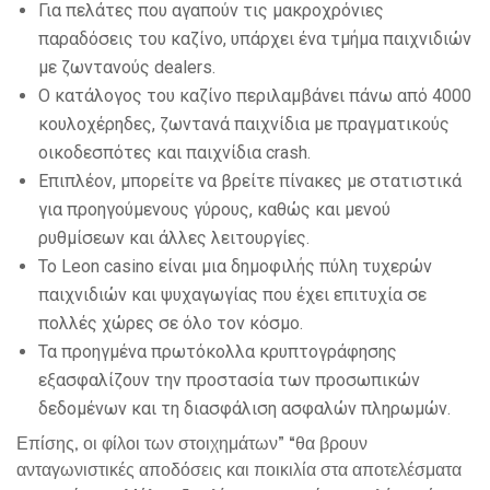
Για πελάτες που αγαπούν τις μακροχρόνιες
παραδόσεις του καζίνο, υπάρχει ένα τμήμα παιχνιδιών
με ζωντανούς dealers.
Ο κατάλογος του καζίνο περιλαμβάνει πάνω από 4000
κουλοχέρηδες, ζωντανά παιχνίδια με πραγματικούς
οικοδεσπότες και παιχνίδια crash.
Επιπλέον, μπορείτε να βρείτε πίνακες με στατιστικά
για προηγούμενους γύρους, καθώς και μενού
ρυθμίσεων και άλλες λειτουργίες.
Το Leon casino είναι μια δημοφιλής πύλη τυχερών
παιχνιδιών και ψυχαγωγίας που έχει επιτυχία σε
πολλές χώρες σε όλο τον κόσμο.
Τα προηγμένα πρωτόκολλα κρυπτογράφησης
εξασφαλίζουν την προστασία των προσωπικών
δεδομένων και τη διασφάλιση ασφαλών πληρωμών.
Επίσης, οι φίλοι των στοιχημάτων” “θα βρουν
ανταγωνιστικές αποδόσεις και ποικιλία στα αποτελέσματα