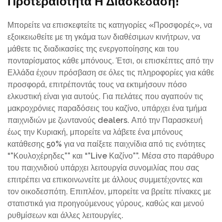
Προτεραιότητα Η Διασκέδαση!
Μπορείτε να επισκεφτείτε τις κατηγορίες «Προσφορές», να
εξοικειωθείτε με τη γκάμα των διαθέσιμων κινήτρων, να
μάθετε τις διαδικασίες της ενεργοποίησης και του
πονταρίσματος κάθε μπόνους. Έτσι, οι επισκέπτες από την
Ελλάδα έχουν πρόσβαση σε όλες τις πληροφορίες για κάθε
προσφορά, επιτρέποντάς τους να εκτιμήσουν πόσο
ελκυστική είναι για αυτούς. Για πελάτες που αγαπούν τις
μακροχρόνιες παραδόσεις του καζίνο, υπάρχει ένα τμήμα
παιχνιδιών με ζωντανούς dealers. Από την Παρασκευή
έως την Κυριακή, μπορείτε να λάβετε ένα μπόνους
κατάθεσης 50% για να παίξετε παιχνίδια από τις ενότητες
“”Κουλοχέρηδες”” και “”Live Καζίνο””. Μέσα στο παράθυρο
του παιχνιδιού υπάρχει λειτουργία συνομιλίας που σας
επιτρέπει να επικοινωνείτε με άλλους συμμετέχοντες και
τον οικοδεσπότη. Επιπλέον, μπορείτε να βρείτε πίνακες με
στατιστικά για προηγούμενους γύρους, καθώς και μενού
ρυθμίσεων και άλλες λειτουργίες.