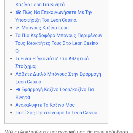
Καζίνο Leon Για Κινητά
☎ Πώς Να Επικοινωνήσετε Με Την
Υποστήριξη Του Leon Casino;
🎉 Μπονους Καζίνο Leon
Τα Πιο Κερδοφόρα Μπόνους Περιμένουν
Τους Ιδιοκτήτες Τους Στο Leon Casino
Gr
Τι Είναι Η ‘γκανιότα’ Στο Αθλητικό
Στοίχημα;
Λάβετε Διπλό Μπόνους Στην Εφαρμογή
Leon Casino
📲 Εφαρμογή Καζίνο Leon/καζίνο Για
Κινητά
Ανακαλυψτε Το Καζινο Μας
Γιατί Σας Προτείνουμε Το Leon Casino
Μόλις ολοκληρώσετε την εγγραφή σας, θα έχετε πρόσβαση