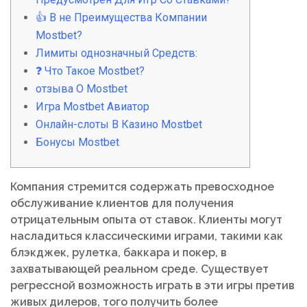
👍 В не Преимущества Компании
Mostbet?
Лимиты однозначный Средств:
❓ Что Такое Mostbet?
отзыва О Mostbet
Игра Mostbet Авиатор
Онлайн-слоты В Казино Mostbet
Бонусы Mostbet
Компания стремится содержать превосходное
обслуживание клиентов для получения
отрицательным опыта от ставок. Клиенты могут
насладиться классическими играми, такими как
блэкджек, рулетка, баккара и покер, в
захватывающей реальном среде. Существует
регрессной возможность играть в эти игры претив
живых дилеров, того получить более