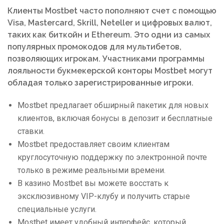
Клиенты Mostbet часто пополняют счет с помощью
Visa, Mastercard, Skrill, Neteller и цифровых валют,
таких как биткойн и Ethereum. Это одни из самых
популярных промокодов для мультибетов,
позволяющих игрокам. Участниками программы
лояльности букмекерской конторы Mostbet могут
обладая только зарегистрированные игроки.
Mostbet предлагает обширный пакетик для новых
клиентов, включая бонусы в депозит и бесплатные
ставки.
Mostbet предоставляет своим клиентам
круглосуточную поддержку по электронной почте
только в режиме реальными времени.
В казино Mostbet вы можете восстать к
эксклюзивному VIP-клубу и получить старые
специальные услуги.
Mostbet имеет удобный интерфейс, который