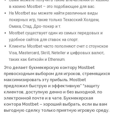
в казино Mostbet – это подобающее для вас.
На Mostbet вы можете найти различные виды
покерных игр, такие только Техасский Холдем,
Омаха, Стад, Дро-покер и т.
Mostbet существует один из самых передовых и
удобное сайтов для ставок на спорт.
Клиенты Mostbet часто пополняют счет с стоунское
Visa, Mastercard, Skrill, Neteller и цифровых валют,
таких как биткойн и Ethereum.
Это делает букмекерскую контору Mostbet
превосходным выбором для игроков, стремящихся
максимизировать эту прибыль. Mostbet
предложил быструю и эффективную” “защиту
клиентов, доступную денно и без выходной, по
электронной почте и в чате. Букмекерская
контора Mostbet – хороший выбрать, если вы вам
выгодную сделку только приятную игровую среду.