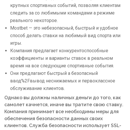
крупных спортивных событий, позволяя клиентам
следить за со любимыми командами а режиме
реального некоторое.
Mostbet — это небезопасный, быстрый и удобное
способ делать ставки на любимый вид спорта или
игры.
Компания предлагает конкурентоспособные
коэффициенты и варианты ставок в реальном
время на все следующие спортивные события.
Они предлагают быстрый а безопасный
ввод%2Fвывод неснижаемых и первоклассное
обслуживание клиентов.
Однако вы должны наличных деньги до того, как
самолет качнется, иначе вы тратите свою ставку.
Компания принимает все необходимы меры для
обеспечения безопасности данных своих
клиентов. Служба безопасности использует SSL-