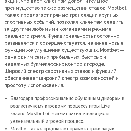
акций, что дает клиентам дополнительное
преимущество также размещении ставок. Mostbet
также предлагает прямые трансляции крупных
спортивных событий, позволяя клиентам следить
за другими любимыми командами и режиме
реального время. Функциональность постоянно
развивается и совершенствуется, начиная новые
функции же улучшения существующих. Mostbet —
одна одним самых прибыльных, быстрых и
надежных букмекерских контор в городе.
Широкий спектр спортивных ставок и функций
обеспечивает широкий спектр возможностей и
простоту использования.
Благодаря профессионально обученным дилерам и
реалистичному игровому процессу игры Live-
казино Mostbet обеспечат захватывающих и
увлекательный игровой процесс.
Mostbet также предлагает прямого трансляции