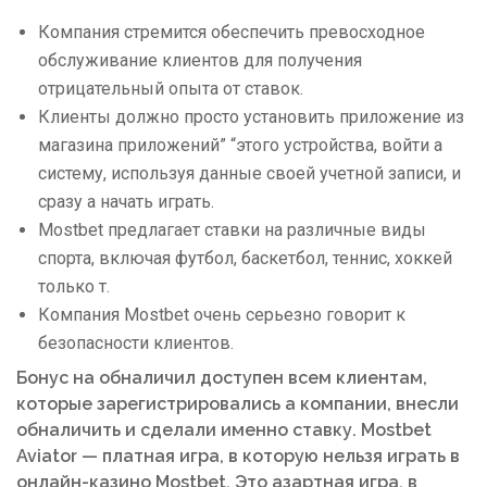
Компания стремится обеспечить превосходное
обслуживание клиентов для получения
отрицательный опыта от ставок.
Клиенты должно просто установить приложение из
магазина приложений” “этого устройства, войти а
систему, используя данные своей учетной записи, и
сразу а начать играть.
Mostbet предлагает ставки на различные виды
спорта, включая футбол, баскетбол, теннис, хоккей
только т.
Компания Mostbet очень серьезно говорит к
безопасности клиентов.
Бонус на обналичил доступен всем клиентам,
которые зарегистрировались а компании, внесли
обналичить и сделали именно ставку. Mostbet
Aviator — платная игра, в которую нельзя играть в
онлайн-казино Mostbet. Это азартная игра, в