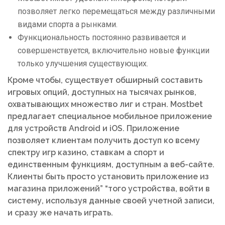
позволяет легко перемещаться между различными
видами спорта а рынками.
Функциональность постоянно развивается и
совершенствуется, включительно новые функции
только улучшения существующих.
Кроме чтобы, существует обширный составить
игровых опций, доступных на тысячах рынков,
охватывающих множество лиг и стран. Mostbet
предлагает специальное мобильное приложение
для устройств Android и iOS. Приложение
позволяет клиентам получить доступ ко всему
спектру игр казино, ставкам а спорт и
единственным функциям, доступным а веб-сайте.
Клиенты быть просто установить приложение из
магазина приложений” “того устройства, войти в
систему, используя данные своей учетной записи,
и сразу же начать играть.