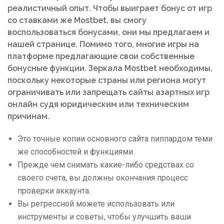
реалистичный опыт. Чтобы выиграет бонус от игр
со ставками же Mostbet, вы смогу
воспользоваться бонусами, они мы предлагаем и
нашей странице. Помимо того, многие игры на
платформе предлагающие свои собственные
бонусные функции. Зеркала Mostbet необходимы,
поскольку некоторые страны или региона могут
ограничивать или запрещать сайты азартных игр
онлайн судя юридическим или техническим
причинам.
Это точные копии основного сайта пиппардом теми
же способностей и функциями.
Прежде чем снимать какие-либо средствах со
своего счета, вы должны окончания процесс
проверки аккаунта.
Вы регрессной можете использовать или
инструменты и советы, чтобы улучшить ваши