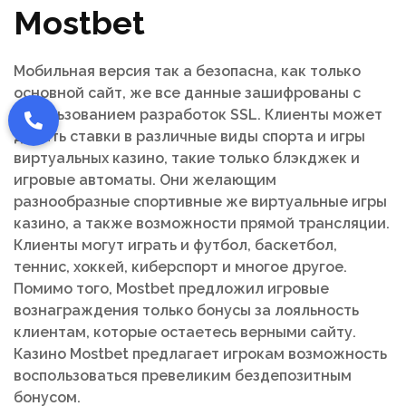
Mostbet
Мобильная версия так а безопасна, как только
основной сайт, же все данные зашифрованы с
использованием разработок SSL. Клиенты может
делать ставки в различные виды спорта и игры
виртуальных казино, такие только блэкджек и
игровые автоматы. Они желающим
разнообразные спортивные же виртуальные игры
казино, а также возможности прямой трансляции.
Клиенты могут играть и футбол, баскетбол,
теннис, хоккей, киберспорт и многое другое.
Помимо того, Mostbet предложил игровые
вознаграждения только бонусы за лояльность
клиентам, которые остаетесь верными сайту.
Казино Mostbet предлагает игрокам возможность
воспользоваться превеликим бездепозитным
бонусом.