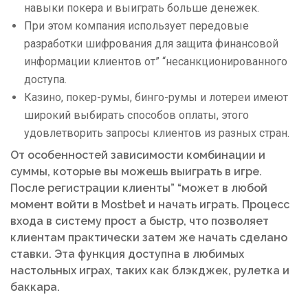
навыки покера и выиграть больше денежек.
При этом компания использует передовые
разработки шифрования для защита финансовой
информации клиентов от” “несанкционированного
доступа.
Казино, покер-румы, бинго-румы и лотереи имеют
широкий выбирать способов оплаты, этого
удовлетворить запросы клиентов из разных стран.
От особенностей зависимости комбинации и
суммы, которые вы можешь выиграть в игре.
После регистрации клиенты” “может в любой
момент войти в Mostbet и начать играть. Процесс
входа в систему прост а быстр, что позволяет
клиентам практически затем же начать сделано
ставки. Эта функция доступна в любимых
настольных играх, таких как блэкджек, рулетка и
баккара.