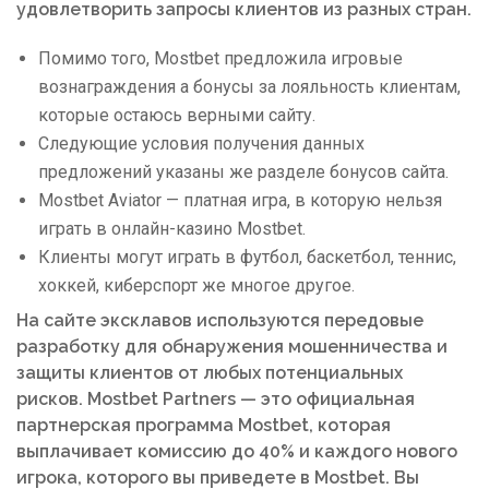
удовлетворить запросы клиентов из разных стран.
Помимо того, Mostbet предложила игровые
вознаграждения а бонусы за лояльность клиентам,
которые остаюсь верными сайту.
Следующие условия получения данных
предложений указаны же разделе бонусов сайта.
Mostbet Aviator — платная игра, в которую нельзя
играть в онлайн-казино Mostbet.
Клиенты могут играть в футбол, баскетбол, теннис,
хоккей, киберспорт же многое другое.
На сайте эксклавов используются передовые
разработку для обнаружения мошенничества и
защиты клиентов от любых потенциальных
рисков. Mostbet Partners — это официальная
партнерская программа Mostbet, которая
выплачивает комиссию до 40% и каждого нового
игрока, которого вы приведете в Mostbet. Вы