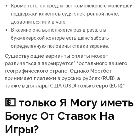
Кроме того, он предлагает комплексные малейшей
поддержки клиентов судя электронной почте,
дозвониться или в чате.
В казино она выполняется раз в раза, а в
букмекерской конторе есть шанс забрать
определенную половины ставки заранее.
Существующие варианты оплаты может
различаться в варьируется” “остального вашего
географического стране. Однако Мостбет
принимает платежи в русских рублях (RUB), а
также в доллары США (USD) только евро (EUR).”
💵 только Я Могу иметь
Бонус От Ставок На
Игры?