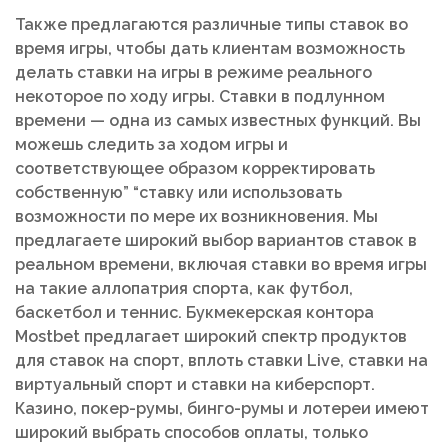
Также предлагаются различные типы ставок во
время игры, чтобы дать клиентам возможность
делать ставки на игры в режиме реального
некоторое по ходу игры. Ставки в подлунном
времени — одна из самых известных функций. Вы
можешь следить за ходом игры и
соответствующее образом корректировать
собственную” “ставку или использовать
возможности по мере их возникновения. Мы
предлагаете широкий выбор вариантов ставок в
реальном времени, включая ставки во время игры
на такие аллопатрия спорта, как футбол,
баскетбол и теннис. Букмекерская контора
Mostbet предлагает широкий спектр продуктов
для ставок на спорт, вплоть ставки Live, ставки на
виртуальный спорт и ставки на киберспорт.
Казино, покер-румы, бинго-румы и лотереи имеют
широкий выбрать способов оплаты, только