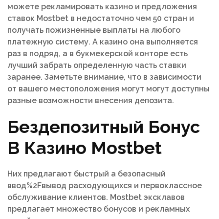
можете рекламировать казино и предложения
ставок Mostbet в недостаточно чем 50 стран и
получать пожизненные выплаты на любого
платежную систему. А казино она выполняется
раз в подряд, а в букмекерской конторе есть
лучший забрать определенную часть ставки
заранее. Заметьте внимание, что в зависимости
от вашего местоположения могут могут доступны
разные возможности внесения депозита.
Бездепозитный Бонус
В Казино Mostbet
Них предлагают быстрый а безопасный
ввод%2Fвывод расходующихся и первоклассное
обслуживание клиентов. Mostbet эксклавов
предлагает множество бонусов и рекламных