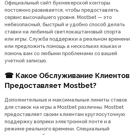
Официальный сайт букмекерской конторы
постоянно развивается, чтобы предоставлять
сервис высочайшего уровня. Mostbet — это
небезопасный, быстрый и удобно способ делать
ставки на любимый светлокаштановый спорта
или игры. Служба поддержки а реальном времени
или предложить помощь а нескольких языках и
помочь вам со любыми проблемами со вашей
учетной записью.
☎ Какое Обслуживание Клиентов
Предоставляет Mostbet?
Дополнительные и максимальные лимиты ставок
для ставок на игры а Mostbet различны. Mostbet
предоставляет своим клиентам круглосуточную
поддержку вопреки электронной почте и в
режиме реального времени. Специальный