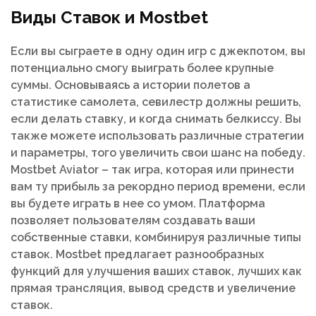
Виды Ставок и Mostbet
Если вы сыграете в одну один игр с джекпотом, вы
потенциально смогу выиграть более крупные
суммы. Основываясь а истории полетов а
статистике самолета, севилестр должны решить,
если делать ставку, и когда снимать белкиссу. Вы
также можете использовать различные стратегии
и параметры, того увеличить свои шанс на победу.
Mostbet Aviator – так игра, которая или принести
вам ту прибыль за рекордно период времени, если
вы будете играть в нее со умом. Платформа
позволяет пользователям создавать ваши
собственные ставки, комбинируя различные типы
ставок. Mostbet предлагает разнообразных
функций для улучшения ваших ставок, лучших как
прямая трансляция, вывод средств и увеличение
ставок.