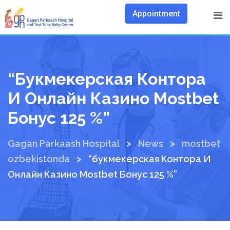
Skip
Appointment
to
content
“букмекерская Контора
И Онлайн Казино Mostbet
Бонус 125 %”
>
>
Gagan Parkaash Hospital
News
mostbet
>
ozbekistonda
“букмекерская Контора И
Онлайн Казино Mostbet Бонус 125 %”