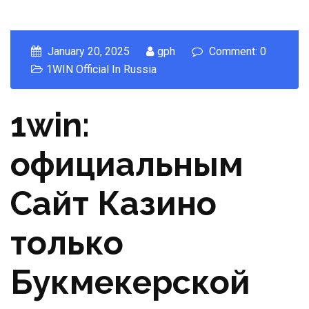
January 20, 2025
gph
Comment: 0
1WIN Official In Russia
1win:
официальным
Сайт Казино
только
Букмекерской