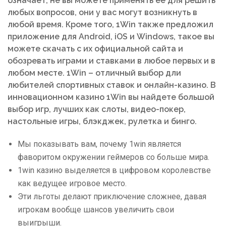
означает, не вы можете применять ее для решить
любых вопросов, они у вас могут возникнуть в
любой время. Кроме того, 1Win также предложил
приложение для Android, iOS и Windows, такое вы
можете скачать с их официальной сайта и
обозревать играми и ставками в любое первых и в
любом месте. 1Win – отличный выбор дли
любителей спортивных ставок и онлайн-казино. В
инновационном казино 1Win вы найдете большой
выбор игр, лучших как слоты, видео-покер,
настольные игры, блэкджек, рулетка и бинго.
Мы показывать вам, почему 1win является
фаворитом окружении геймеров со больше мира.
1win казино выделяется в цифровом королевстве
как ведущее игровое место.
Эти льготы делают приключение сложнее, давая
игрокам вообще шансов увеличить свои
выигрыши.