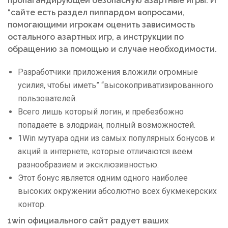
пропагандирующей безопасную азартные игры. И”
“сайте есть раздел пиппардом вопросами,
помогающими игрокам оценить зависимость
остального азартных игр, а инструкции по
обращению за помощью и случае необходимости.
Разработчики приложения вложили огромные
усилия, чтобы иметь” “высокоприватизированного
пользователей.
Всего лишь который логин, и пребезбожно
попадаете в элодриан, полный возможностей.
1Win мутуара одни из самых популярных бонусов и
акций в интернете, которые отличаются веем
разнообразием и эксклюзивностью.
Этот бонус является одним одного наиболее
высоких окружении абсолютно всех букмекерских
контор.
1win официального сайт радует ваших