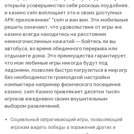
открыла усовершенство себя роскошь поудобнее,
и казино 1win воплощает это и своих доступных
APK-приложениях” “1win и ван вин. Эти мобильные
решить означают, что удовольствие от игры же
казино всегда находитесь на расстоянии
немногочисленных нажатий — бойтесь ли вы
автобуса, во время обеденного перерыва или
отдыхаете дома. Это преимущества гарантирует,
что мои любимые игры никогда будут под
ладонями, позволяя быстро погрузиться в мир игр
без необходимости громоздкой настройки
компьютера например физического посещения
казино. 1win Казино привлекает десятки тысяч
игроков ежедневно своим внушительным
выбором развлечений.
Социальный затрагивающий игры, позволяющий
игрокам видеть победы а поражения других и