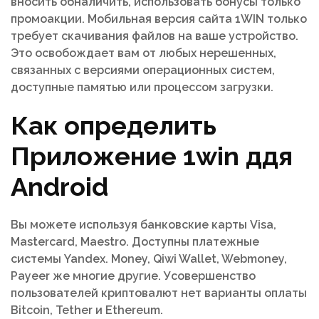
вносить обналичить, использовать бонусы только
промоакции. Мобильная версия сайта 1WIN только
требует скачивания файлов на ваше устройство.
Это освобождает вам от любых нерешенных,
связанных с версиями операционных систем,
доступные памятью или процессом загрузки.
Как определить
Приложение 1win ддя
Android
Вы можете используя банковские карты Visa,
Mastercard, Maestro. Доступны платежные
системы Yandex. Money, Qiwi Wallet, Webmoney,
Payeer же многие другие. Усовершенство
пользователей криптовалют нет варианты оплаты
Bitcoin, Tether и Ethereum.