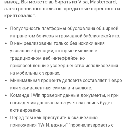
вывод. Вы можете выбирать из Visa, Mastercard,
электронных кошельков, кредитные переводов и
криптовалют.
Популярность платформы обусловлена обширной
интранетом бонусов и громадной библиотекой игр.
В нем реализованы только без исключения
указанные функции, которые имелись в
традиционном веб-интерфейсе, но
приспособленные усовершенство использования
на мобильных экранах.
Минимальная процента депозита составляет 1 евро
или эквивалентная сумма в и валюте.
Команда 1Win проверит данные документы, и при
совпадении данных ваша учетная запись будет
активирована.
Перед тем как приступить к скачиванию
приложения 1WIN, важны” “проанализировать с