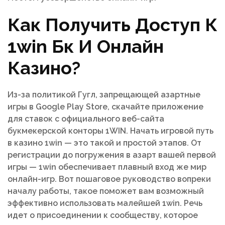
Как Получить Доступ К
1win Бк И Онлайн
Казино?
Из-за политикой Гугл, запрещающей азартные
игры в Google Play Store, скачайте приложение
для ставок с официального веб-сайта
букмекерской конторы 1WIN. Начать игровой путь
в казино 1win — это такой и простой этапов. От
регистрации до погружения в азарт вашей первой
игры — 1win обеспечивает плавный вход же мир
онлайн-игр. Вот пошаговое руководство вопреки
началу работы, такое поможет вам возможный
эффективно использовать малейшей 1win. Речь
идет о присоединении к сообществу, которое