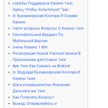
службы Поддержки Казино 1win:
Здесь, Чтобы попытаться” “вас
In: Букмекерская Контора И Онлайн
Казино
Часто вопросы Вопросы О Казино 1win
Окончательный Вердикт По
Мобильной Версии
очень Казино 1 Win
Регистрация Новой Учетной Записи В
Приложении для Ставок 1win
Apk 1win Как Скачать на Android
In: Ведущая Букмекерская Контора И
Казино 1вин
Шаги усовершенство Внесения
Депозита же 1win
Как Получить Бонусы?
Вывод: Отправляйтесь и