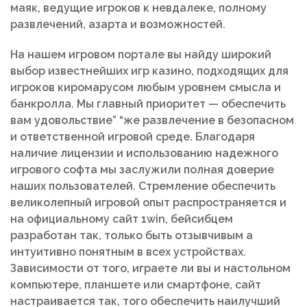
маяк, ведущие игроков к невдалеке, полному
развлечений, азарта и возможностей.
На нашем игровом портале вы найду широкий
выбор известнейших игр казино, подходящих для
игроков киромарусом любым уровнем смысла и
банкролла. Мы главный приоритет — обеспечить
вам удовольствие” “же развлечение в безопасном
и ответственной игровой среде. Благодаря
наличие лицензии и использованию надежного
игрового софта мы заслужили полная доверие
наших пользователей. Стремление обеспечить
великолепный игровой опыт распространяется и
на официальному сайт 1win, бейсибцем
разработан так, только быть отзывчивым а
интуитивно понятным в всех устройствах.
Зависимости от того, играете ли вы и настольном
компьютере, планшете или смартфоне, сайт
настраивается так, того обеспечить наилучший