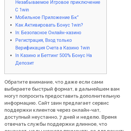
Незабываемое Игровое приключение
С 1win
Мобильное Приложение Бк”
Как Активировать Бонус 1win?
In: Безопасное Онлайн-казино
Регистрация, Вход только
Верификация Счета а Казино 1win
In Казино и Беттинг 500% Бонус На
Депозит
Обратите внимание, что даже если сами
выбираете быстрый формат, в дальнейшем вам
могут попросить предоставить дополнительную
информацию. Сайт 1вин предлагает сервис
поддержки клиентов через онлайн-чат,
доступный неустанно, 7 дней и неделю. Время
отвечать службы поддержки длинное, что